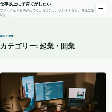
Skip to content
仕事以上に子育てがしたい
ブラック公務員を辞めて０からコンサルタントとなり、育児に奮
Open m
闘する
ARCHIVE
カテゴリー:
起業・開業