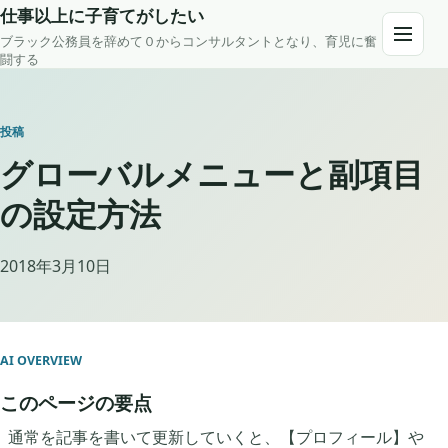
Skip to content
仕事以上に子育てがしたい
ブラック公務員を辞めて０からコンサルタントとなり、育児に奮
Open m
闘する
投稿
グローバルメニューと副項目
の設定方法
2018年3月10日
AI OVERVIEW
このページの要点
通常を記事を書いて更新していくと、【プロフィール】や