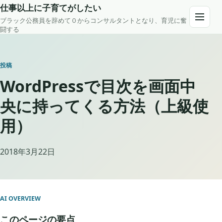
Skip to content
仕事以上に子育てがしたい
ブラック公務員を辞めて０からコンサルタントとなり、育児に奮
Open m
闘する
投稿
WordPressで目次を画面中
央に持ってくる方法（上級使
用）
2018年3月22日
AI OVERVIEW
このページの要点