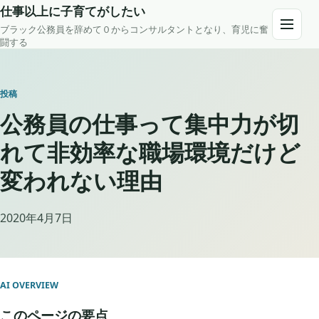
Skip to content
仕事以上に子育てがしたい
ブラック公務員を辞めて０からコンサルタントとなり、育児に奮
Open m
闘する
投稿
公務員の仕事って集中力が切
れて非効率な職場環境だけど
変われない理由
2020年4月7日
AI OVERVIEW
このページの要点