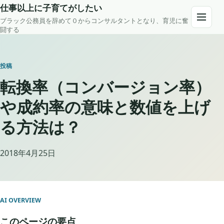
Skip to content
仕事以上に子育てがしたい
ブラック公務員を辞めて０からコンサルタントとなり、育児に奮
Open m
闘する
投稿
転換率（コンバージョン率）
や成約率の意味と数値を上げ
る方法は？
2018年4月25日
AI OVERVIEW
このページの要点